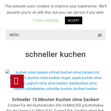
Skip
This website uses cookies to improve your experience. We'll
to
GESCHMACKVOLL
assume you're ok with this, but you can opt-out if you wish.
content
Cookie settings
ACCEPT
MENU
schneller kuchen
Schneller 15 Minuten Kuchen ohne backen!
Zutaten Für den Kuchenboden:200 ml Milch250 g Butterkekse
Für die Creme:1,5 l Milch10 EL Zucker2 Pck. Vanillezucker5 Pck.