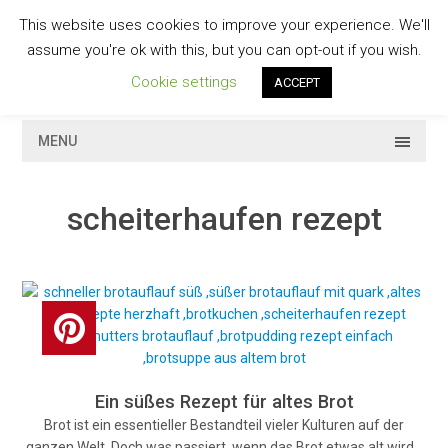
Skip
This website uses cookies to improve your experience. We'll
to
GESCHMACKVOLL
assume you're ok with this, but you can opt-out if you wish.
content
Cookie settings
ACCEPT
MENU
scheiterhaufen rezept
Ein süßes Rezept für altes Brot
Brot ist ein essentieller Bestandteil vieler Kulturen auf der
ganzen Welt. Doch was passiert, wenn das Brot etwas alt wird…