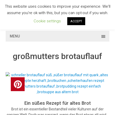
Skip
This website uses cookies to improve your experience. We'll
to
GESCHMACKVOLL
assume you're ok with this, but you can opt-out if you wish.
content
Cookie settings
ACCEPT
MENU
großmutters brotauflauf
Ein süßes Rezept für altes Brot
Brot ist ein essentieller Bestandteil vieler Kulturen auf der
ganzen Welt. Doch was passiert, wenn das Brot etwas alt wird…