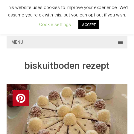
Skip
This website uses cookies to improve your experience. We'll
to
GESCHMACKVOLL
assume you're ok with this, but you can opt-out if you wish.
content
Cookie settings
ACCEPT
MENU
biskuitboden rezept