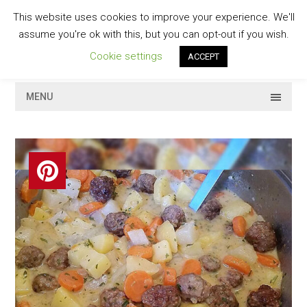
Skip
This website uses cookies to improve your experience. We'll
to
GESCHMACKVOLL
assume you're ok with this, but you can opt-out if you wish.
content
Cookie settings
ACCEPT
MENU