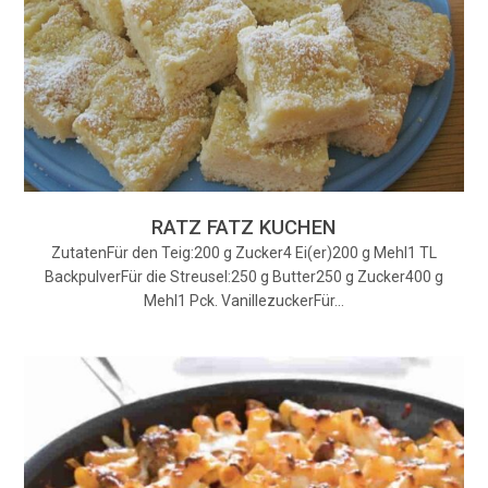
RATZ FATZ KUCHEN
ZutatenFür den Teig:200 g Zucker4 Ei(er)200 g Mehl1 TL
BackpulverFür die Streusel:250 g Butter250 g Zucker400 g
Mehl1 Pck. VanillezuckerFür…