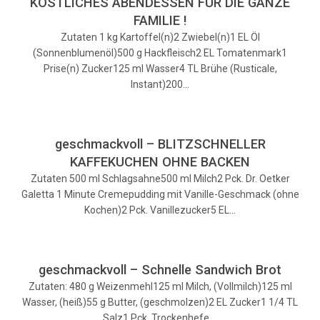
KÖSTLICHES ABENDESSEN FÜR DIE GANZE
FAMILIE !
Zutaten 1 kg Kartoffel(n)2 Zwiebel(n)1 EL Öl
(Sonnenblumenöl)500 g Hackfleisch2 EL Tomatenmark1
Prise(n) Zucker125 ml Wasser4 TL Brühe (Rusticale,
Instant)200…
geschmackvoll – BLITZSCHNELLER
KAFFEKUCHEN OHNE BACKEN
Zutaten 500 ml Schlagsahne500 ml Milch2 Pck. Dr. Oetker
Galetta 1 Minute Cremepudding mit Vanille-Geschmack (ohne
Kochen)2 Pck. Vanillezucker5 EL…
geschmackvoll – Schnelle Sandwich Brot
Zutaten: 480 g Weizenmehl125 ml Milch, (Vollmilch)125 ml
Wasser, (heiß)55 g Butter, (geschmolzen)2 EL Zucker1 1/4 TL
Salz1 Pck. Trockenhefe,…