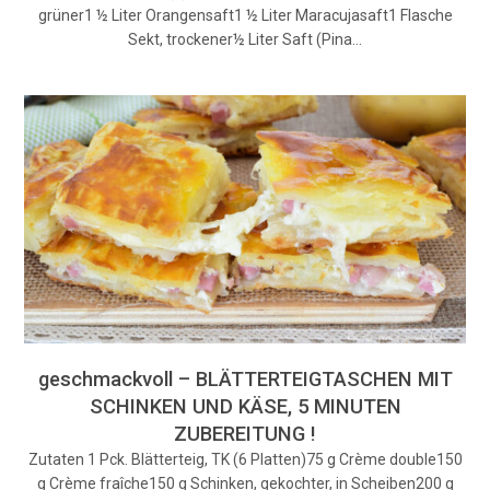
grüner1 ½ Liter Orangensaft1 ½ Liter Maracujasaft1 Flasche
Sekt, trockener½ Liter Saft (Pina…
geschmackvoll – BLÄTTERTEIGTASCHEN MIT
SCHINKEN UND KÄSE, 5 MINUTEN
ZUBEREITUNG !
Zutaten 1 Pck. Blätterteig, TK (6 Platten)75 g Crème double150
g Crème fraîche150 g Schinken, gekochter, in Scheiben200 g