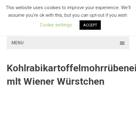
Skip
This website uses cookies to improve your experience. We'll
to
GESCHMACKVOLL
assume you're ok with this, but you can opt-out if you wish.
content
Cookie settings
ACCEPT
MENU
Kohlrabikartoffelmohrrübene
mlt Wiener Würstchen