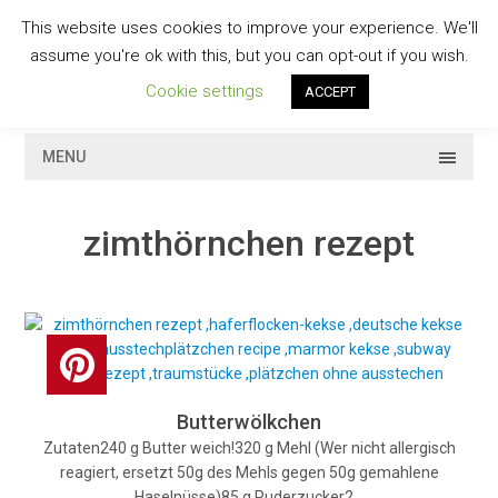
Skip
This website uses cookies to improve your experience. We'll
to
GESCHMACKVOLL
assume you're ok with this, but you can opt-out if you wish.
content
Cookie settings
ACCEPT
MENU
zimthörnchen rezept
Butterwölkchen
Zutaten240 g Butter weich!320 g Mehl (Wer nicht allergisch
reagiert, ersetzt 50g des Mehls gegen 50g gemahlene
Haselnüsse)85 g Puderzucker2…