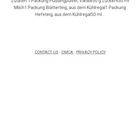
Zutaten 1 Packung Puddingpulver, Vanille50 g Zucker450 ml
Milch1 Packung Blätterteig, aus dem Kühlregal1 Packung
Hefeteig, aus dem Kühlregal50 ml…
CONTACT US
-
DMCA
-
PRIVACY POLICY