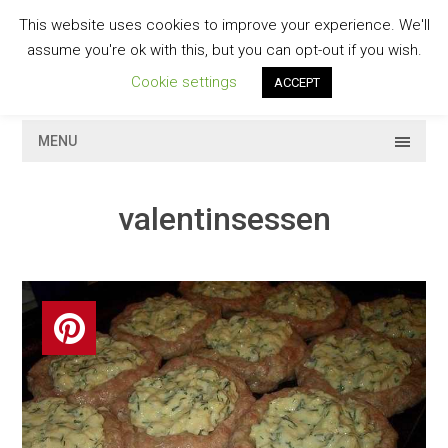
Skip
This website uses cookies to improve your experience. We'll
to
GESCHMACKVOLL
assume you're ok with this, but you can opt-out if you wish.
content
Cookie settings
ACCEPT
MENU
valentinsessen