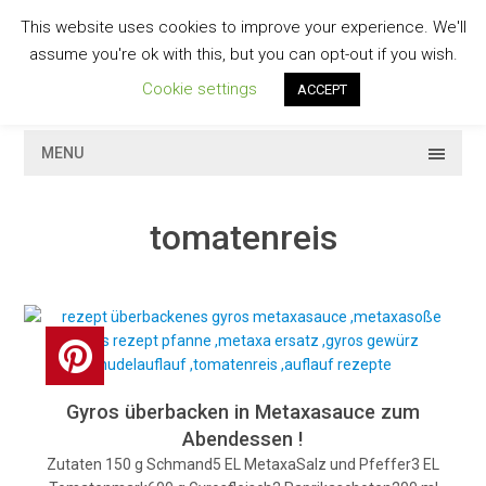
Skip
This website uses cookies to improve your experience. We'll
to
GESCHMACKVOLL
assume you're ok with this, but you can opt-out if you wish.
content
Cookie settings
ACCEPT
MENU
tomatenreis
Gyros überbacken in Metaxasauce zum
Abendessen !
Zutaten 150 g Schmand5 EL MetaxaSalz und Pfeffer3 EL