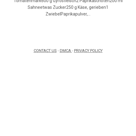
Tomatenmark600 g Gyrosfleisch2 Paprikaschoten200 ml
Sahneetwas Zucker250 g Käse, gerieben1
ZwiebelPaprikapulver,…
CONTACT US
-
DMCA
-
PRIVACY POLICY