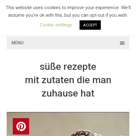
Skip
This website uses cookies to improve your experience. We'll
to
GESCHMACKVOLL
assume you're ok with this, but you can opt-out if you wish.
content
Cookie settings
ACCEPT
MENU
süße rezepte
mit zutaten die man
zuhause hat