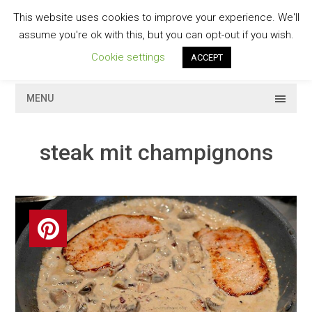
Skip
This website uses cookies to improve your experience. We'll
to
GESCHMACKVOLL
assume you're ok with this, but you can opt-out if you wish.
content
Cookie settings
ACCEPT
MENU
steak mit champignons