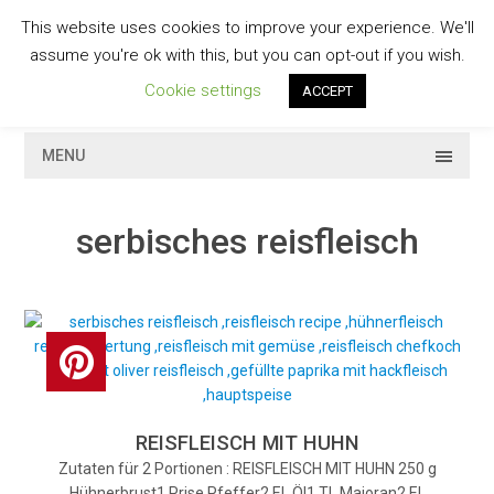
Skip
This website uses cookies to improve your experience. We'll
to
GESCHMACKVOLL
assume you're ok with this, but you can opt-out if you wish.
content
Cookie settings
ACCEPT
MENU
serbisches reisfleisch
REISFLEISCH MIT HUHN
Zutaten für 2 Portionen : REISFLEISCH MIT HUHN 250 g
Hühnerbrust1 Prise Pfeffer2 EL Öl1 TL Majoran2 EL