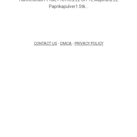
Paprikapulver1 Stk…
CONTACT US
-
DMCA
-
PRIVACY POLICY