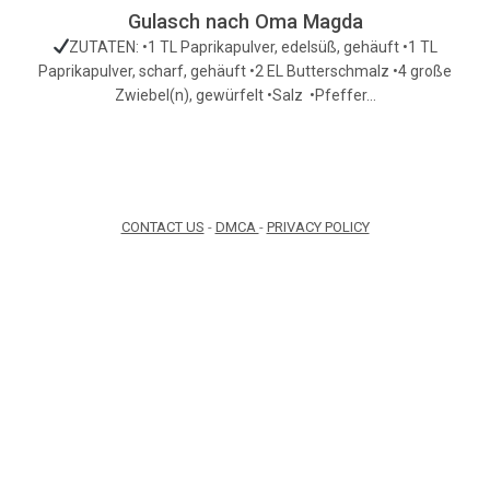
Gulasch nach Oma Magda
ZUTATEN: •1 TL Paprikapulver, edelsüß, gehäuft •1 TL
Paprikapulver, scharf, gehäuft •2 EL Butterschmalz •4 große
Zwiebel(n), gewürfelt •Salz •Pfeffer…
CONTACT US
-
DMCA
-
PRIVACY POLICY