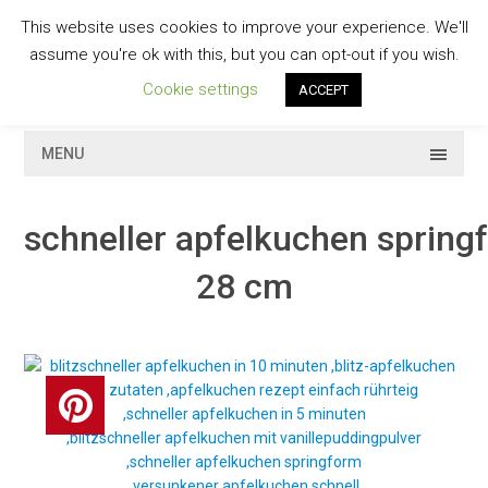
Skip
This website uses cookies to improve your experience. We'll
to
GESCHMACKVOLL
assume you're ok with this, but you can opt-out if you wish.
content
Cookie settings
ACCEPT
MENU
schneller apfelkuchen spring
28 cm