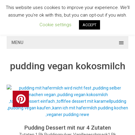
Skip
This website uses cookies to improve your experience. We'll
to
GESCHMACKVOLL
assume you're ok with this, but you can opt-out if you wish.
content
Cookie settings
ACCEPT
MENU
pudding vegan kokosmilch
Pudding Dessert mit nur 4 Zutaten
Zutaten 1 Pk Puddingpulver, Vanillegeschmack1 Pk