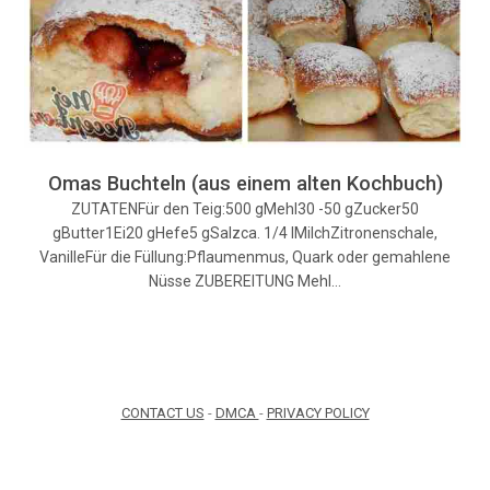
Omas Buchteln (aus einem alten Kochbuch)
ZUTATENFür den Teig:500 gMehl30 -50 gZucker50
gButter1Ei20 gHefe5 gSalzca. 1/4 lMilchZitronenschale,
VanilleFür die Füllung:Pflaumenmus, Quark oder gemahlene
Nüsse ZUBEREITUNG Mehl…
CONTACT US
-
DMCA
-
PRIVACY POLICY