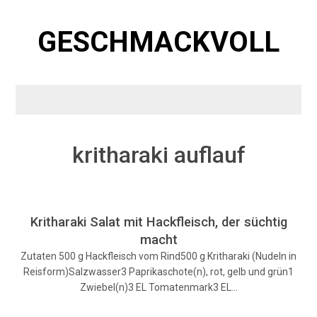
Skip
to
GESCHMACKVOLL
content
kritharaki auflauf
Kritharaki Salat mit Hackfleisch, der süchtig
macht
Zutaten 500 g Hackfleisch vom Rind500 g Kritharaki (Nudeln in
Reisform)Salzwasser3 Paprikaschote(n), rot, gelb und grün1
Zwiebel(n)3 EL Tomatenmark3 EL…