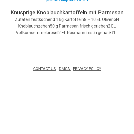
Knusprige Knoblauchkartoffeln mit Parmesan
Zutaten festkochend 1 kg Kartoffeln8 – 10 EL Olivenöl4
Knoblauchzehen50 g Parmesan frisch gerieben2 EL
Vollkornsemmelbrösel2 EL Rosmarin frisch gehackt1…
CONTACT US
-
DMCA
-
PRIVACY POLICY