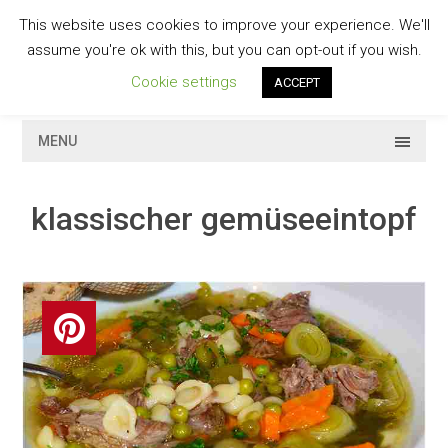
Skip
This website uses cookies to improve your experience. We'll
to
GESCHMACKVOLL
assume you're ok with this, but you can opt-out if you wish.
content
Cookie settings
ACCEPT
MENU
klassischer gemüseeintopf