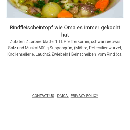
Rindfleischeintopf wie Oma es immer gekocht
hat
Zutaten 2 Lorbeerblätter1 TL Pfefferkörner, schwarzeetwas
Salz und Muskat600 g Suppengrün, (Möhre, Petersilienwurzel,
Knollensellerie, Lauch)2 Zwiebeln1 Beinscheiben vom Rind (ca.
…
CONTACT US
-
DMCA
-
PRIVACY POLICY