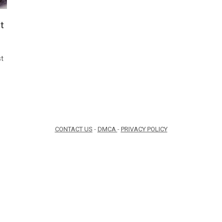
t
st
CONTACT US
-
DMCA
-
PRIVACY POLICY