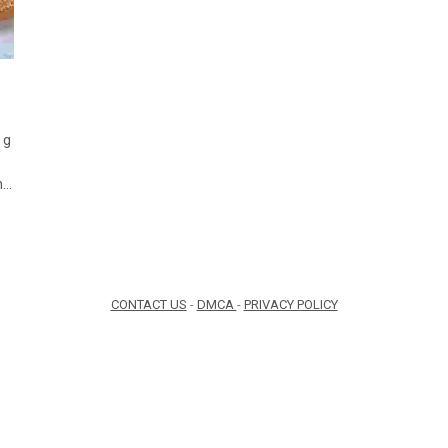
 g
n…
CONTACT US
-
DMCA
-
PRIVACY POLICY