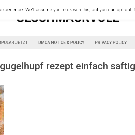
xperience. We'll assume you're ok with this, but you can opt-out i
GESCHMACKVOLL
OPULAR JETZT
DMCA NOTICE & POLICY
PRIVACY POLICY
gugelhupf rezept einfach safti