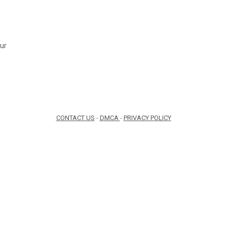
ur
CONTACT US
-
DMCA
-
PRIVACY POLICY