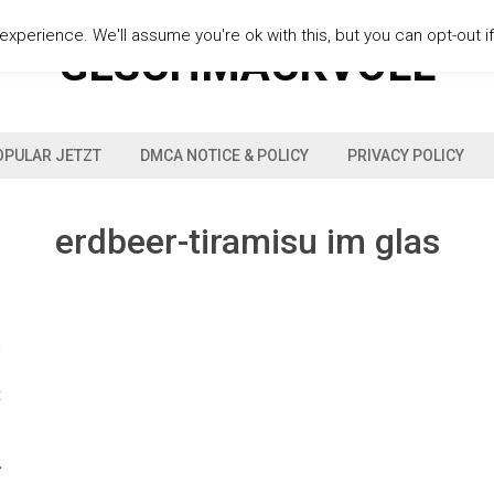
xperience. We'll assume you're ok with this, but you can opt-out i
GESCHMACKVOLL
OPULAR JETZT
DMCA NOTICE & POLICY
PRIVACY POLICY
erdbeer-tiramisu im glas
-