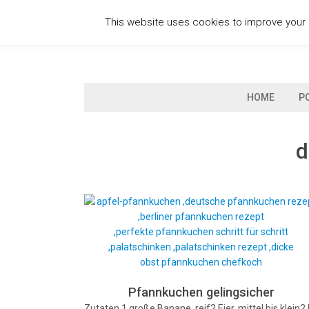
Skip
This website uses cookies to improve your e
to
content
HOME
P
d
Pfannkuchen gelingsicher
Zutaten 1 große Banane, reif2 Eier, mittel bis klein2