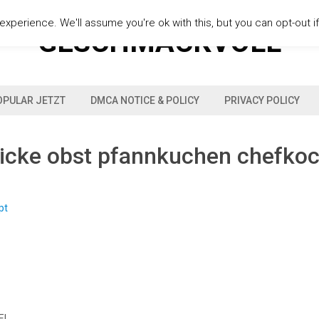
xperience. We'll assume you're ok with this, but you can opt-out i
GESCHMACKVOLL
OPULAR JETZT
DMCA NOTICE & POLICY
PRIVACY POLICY
icke obst pfannkuchen chefko
 EL