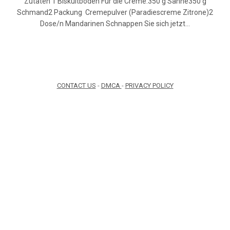
Zutaten 1 Biskuitboden Für die Creme:350 g Sahne350 g
Schmand2 Packung Cremepulver (Paradiescreme Zitrone)2
Dose/n Mandarinen Schnappen Sie sich jetzt…
CONTACT US
-
DMCA
-
PRIVACY POLICY