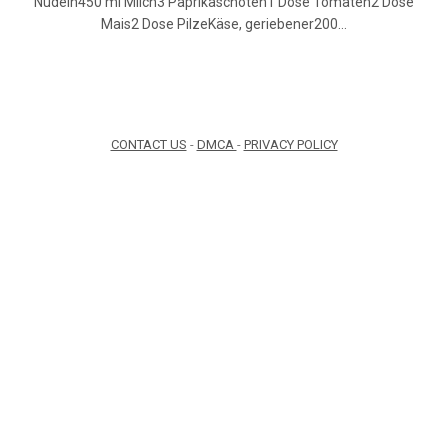
Nudeln450 ml Milch3 Paprikaschoten1 Dose Tomaten2 Dose
Mais2 Dose PilzeKäse, geriebener200…
CONTACT US
-
DMCA
-
PRIVACY POLICY