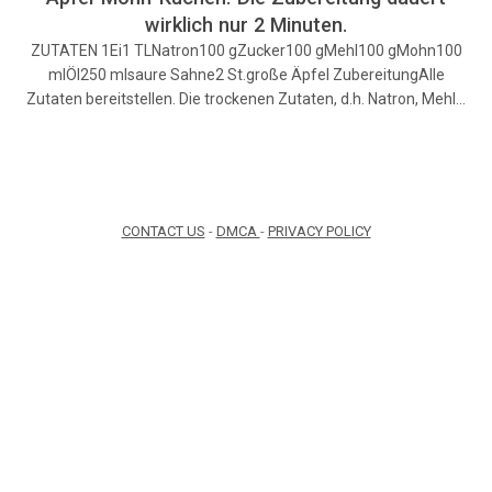
wirklich nur 2 Minuten.
ZUTATEN 1Ei1 TLNatron100 gZucker100 gMehl100 gMohn100
mlÖl250 mlsaure Sahne2 St.große Äpfel ZubereitungAlle
Zutaten bereitstellen. Die trockenen Zutaten, d.h. Natron, Mehl…
CONTACT US
-
DMCA
-
PRIVACY POLICY