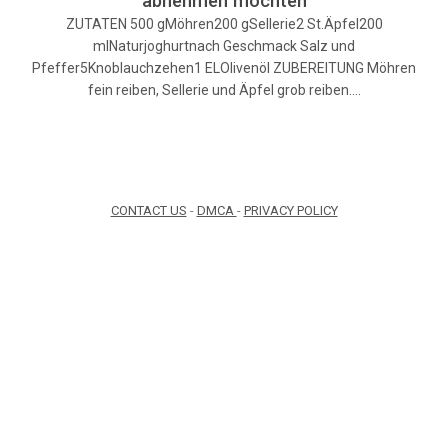
abnehmen möchten
ZUTATEN 500 gMöhren200 gSellerie2 St.Äpfel200
mlNaturjoghurtnach Geschmack Salz und
Pfeffer5Knoblauchzehen1 ELOlivenöl ZUBEREITUNG Möhren
fein reiben, Sellerie und Äpfel grob reiben.…
CONTACT US
-
DMCA
-
PRIVACY POLICY