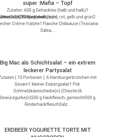
super :Mafia – Topf
Zutaten: 600 g Gehacktes (halb und halb)1
zucker0.5 ELKakaopulver (zum
urkeetwasPfeffer (weiß,
Zwiebel(n)3 Paprikaschote(n), rot, gelb und grün2
echer Crème fraîche1 Flasche Chilisauce (Texicana
Salsa,…
Big Mac als Schichtsalat – ein extrem
leckerer Partysalat
Zutaten ( 10 Portionen ): 6 Hamburgerbrötchen mit
Sesam1 kleiner Eisbergsalat1 Pck.
Schmelzkäsescheibe(n) (Chester)6
Gewürzgurke(n)500 g Hackfleisch, gemischt500 g
RinderhackfleischSalz…
ERDBEER YOGURETTE TORTE MIT