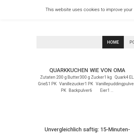
Skip
This website uses cookies to improve your e
to
content
HOME
P
QUARKKUCHEN WIE VON OMA
Zutaten 200 g Butter300 g Zucker1 kg Quark4 E
Grieß1 PK Vanillezucker1 PK Vanillepuddingpulve
PK Backpulver6 Eier1 …
Unvergleichlich saftig: 15-Minuten-