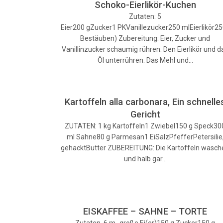
Schoko-Eierlikör-Kuchen
Zutaten: 5
Eier200 gZucker1 PKVanillezucker250 mlEierlikör2
Bestäuben) Zubereitung: Eier, Zucker und
Vanillinzucker schaumig rühren. Den Eierlikör und d
Öl unterrühren. Das Mehl und…
Kartoffeln alla carbonara, Ein schnelle
Gericht
ZUTATEN: 1 kg Kartoffeln1 Zwiebel150 g Speck30
ml Sahne80 g Parmesan1 EiSalzPfefferPetersilie
gehacktButter ZUBEREITUNG: Die Kartoffeln wasch
und halb gar…
EISKAFFEE – SAHNE – TORTE