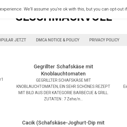
xperience. We'll assume you're ok with this, but you can opt-out i
GESCHMACKVOLL
OPULAR JETZT
DMCA NOTICE & POLICY
PRIVACY POLICY
Gegrillter Schafskäse mit
Knoblauchtomaten
L
r1
GEGRILLTER SCHAFSKÄSE MIT
KNOBLAUCHTOMATEN, EIN SEHR SCHÖNES REZEPT
E
MIT BILD AUS DER KATEGORIE BARBECUE & GRILL.
ZUTATEN : 7 Zehe/n…
Cacik (Schafskäse-Joghurt-Dip mit