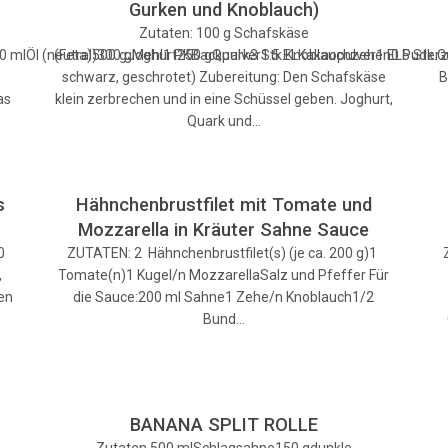
Gurken und Knoblauch)
Zutaten: 100 g Schafskäse
50 mlÖl (neutral)300 gMehl1 PKBackpulver1.5 ELKakaopulver1 ELPuder
(Feta)500 gJoghurt250 gQuark3 Stk.Knoblauchzehen0.5 Stk.G
schwarz, geschrotet) Zubereitung: Den Schafskäse
B
as
klein zerbrechen und in eine Schüssel geben. Joghurt,
Quark und…
s
Hähnchenbrustfilet mit Tomate und
Mozzarella in Kräuter Sahne Sauce
0
ZUTATEN: 2 Hähnchenbrustfilet(s) (je ca. 200 g)1
,
Tomate(n)1 Kugel/n MozzarellaSalz und Pfeffer Für
en
die Sauce:200 ml Sahne1 Zehe/n Knoblauch1/2
Bund…
BANANA SPLIT ROLLE