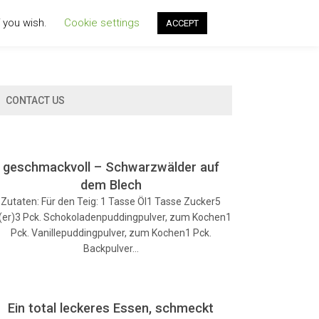
f you wish.
Cookie settings
ACCEPT
CONTACT US
geschmackvoll – Schwarzwälder auf
dem Blech
Zutaten: Für den Teig: 1 Tasse Öl1 Tasse Zucker5
i(er)3 Pck. Schokoladenpuddingpulver, zum Kochen1
Pck. Vanillepuddingpulver, zum Kochen1 Pck.
Backpulver…
Ein total leckeres Essen, schmeckt