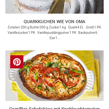
QUARKKUCHEN WIE VON OMA
Zutaten 200 g Butter300 g Zucker1 kg Quark4 EL Grieß1 PK
Vanillezucker1 PK Vanillepuddingpulver1 PK Backpulver6
Eier1 …
Gegrillter Schafskäse mit Knoblauchtomaten