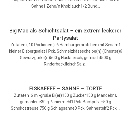
Sahne1 Zehe/n Knoblauch1/2 Bund…
Big Mac als Schichtsalat – ein extrem leckerer
Partysalat
Zutaten ( 10 Portionen ): 6 Hamburgerbrötchen mit Sesam1
kleiner Eisbergsalat1 Pck. Schmelzkäsescheibe(n) (Chester)6
Gewürzgurke(n)500 g Hackfleisch, gemischt500 g
RinderhackfleischSalz…
EISKAFFEE – SAHNE – TORTE
Zutaten 6 m.-große Ei(er)150 g Zucker150 g Mandel(n),
gemahlene30 g Paniermehl1 Pck. Backpulver50 g
Schokostreusel750 g Schlagsahne3 Pck. Sahnesteif2 Pck.…