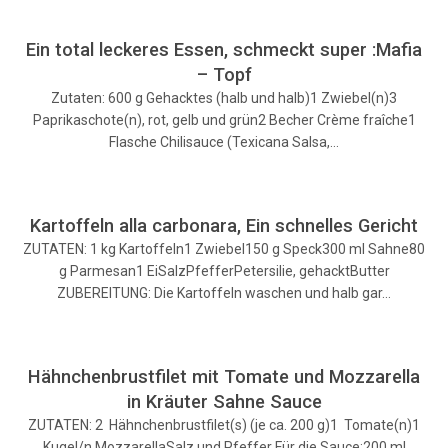
Ein total leckeres Essen, schmeckt super :Mafia
– Topf
Zutaten: 600 g Gehacktes (halb und halb)1 Zwiebel(n)3
Paprikaschote(n), rot, gelb und grün2 Becher Crème fraîche1
Flasche Chilisauce (Texicana Salsa,…
Kartoffeln alla carbonara, Ein schnelles Gericht
ZUTATEN: 1 kg Kartoffeln1 Zwiebel150 g Speck300 ml Sahne80
g Parmesan1 EiSalzPfefferPetersilie, gehacktButter
ZUBEREITUNG: Die Kartoffeln waschen und halb gar…
Hähnchenbrustfilet mit Tomate und Mozzarella
in Kräuter Sahne Sauce
ZUTATEN: 2 Hähnchenbrustfilet(s) (je ca. 200 g)1 Tomate(n)1
Kugel/n MozzarellaSalz und Pfeffer Für die Sauce:200 ml