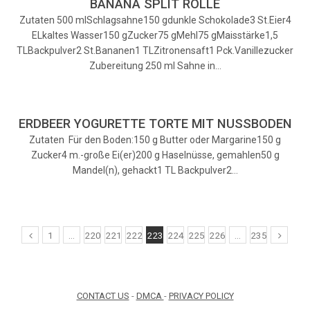
BANANA SPLIT ROLLE
Zutaten 500 mlSchlagsahne150 gdunkle Schokolade3 St.Eier4
ELkaltes Wasser150 gZucker75 gMehl75 gMaisstärke1,5
TLBackpulver2 St.Bananen1 TLZitronensaft1 Pck.Vanillezucker
Zubereitung 250 ml Sahne in…
ERDBEER YOGURETTE TORTE MIT NUSSBODEN
Zutaten Für den Boden:150 g Butter oder Margarine150 g
Zucker4 m.-große Ei(er)200 g Haselnüsse, gemahlen50 g
Mandel(n), gehackt1 TL Backpulver2…
1
…
220
221
222
223
224
225
226
…
235
CONTACT US
-
DMCA
-
PRIVACY POLICY