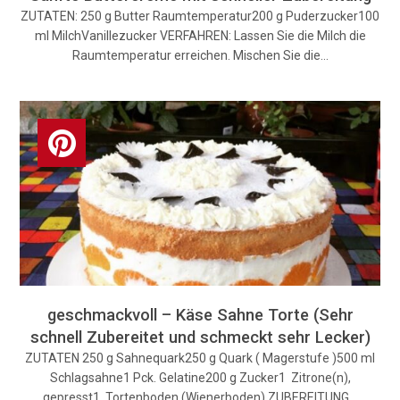
ZUTATEN: 250 g Butter Raumtemperatur200 g Puderzucker100
ml MilchVanillezucker VERFAHREN: Lassen Sie die Milch die
Raumtemperatur erreichen. Mischen Sie die…
geschmackvoll – Käse Sahne Torte (Sehr
schnell Zubereitet und schmeckt sehr Lecker)
ZUTATEN 250 g Sahnequark250 g Quark ( Magerstufe )500 ml
Schlagsahne1 Pck. Gelatine200 g Zucker1 Zitrone(n),
gepresst1 Tortenboden (Wienerboden) ZUBEREITUNG…