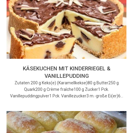
KÄSEKUCHEN MIT KINDERRIEGEL &
VANILLEPUDDING
Zutaten 200 g Keks(e) (Karamellkekse)80 g Butter250 g
Quark200 g Crème fraîche100 g Zucker1 Pck.
Vanillepuddingpulver1 Pck. Vanillezucker3 m.-große Ei(er)6…