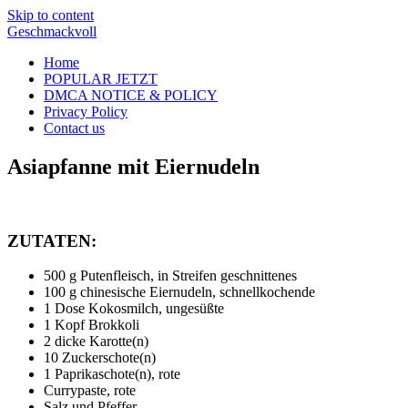
Skip to content
Geschmackvoll
Home
POPULAR JETZT
DMCA NOTICE & POLICY
Privacy Policy
Contact us
Asiapfanne mit Eiernudeln
ZUTATEN:
500 g Putenfleisch, in Streifen geschnittenes
100 g chinesische Eiernudeln, schnellkochende
1 Dose Kokosmilch, ungesüßte
1 Kopf Brokkoli
2 dicke Karotte(n)
10 Zuckerschote(n)
1 Paprikaschote(n), rote
Currypaste, rote
Salz und Pfeffer