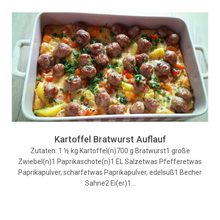
Kartoffel Bratwurst Auflauf
Zutaten: 1 ½ kg Kartoffel(n)700 g Bratwurst1 große
Zwiebel(n)1 Paprikaschote(n)1 EL Salzetwas Pfefferetwas
Paprikapulver, scharfetwas Paprikapulver, edelsüß1 Becher
Sahne2 Ei(er)1…