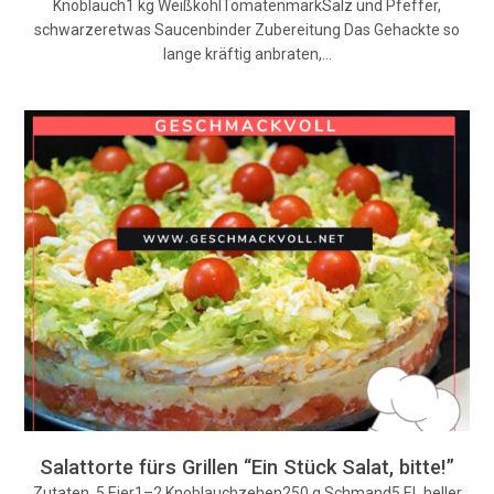
Knoblauch1 kg WeißkohlTomatenmarkSalz und Pfeffer,
schwarzeretwas Saucenbinder Zubereitung Das Gehackte so
lange kräftig anbraten,…
Salattorte fürs Grillen “Ein Stück Salat, bitte!”
Zutaten 5 Eier1–2 Knoblauchzehen250 g Schmand5 EL heller