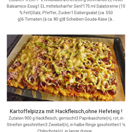
Balsamico-Essig1 EL mittelscharfer Senf175 ml Salatcreme (10
% Fett)Salz, Pfeffer, Zucker1 Eisbergsalat (ca. 550
g)6 Tomaten (à ca. 80 g)8 Scheiben Gouda-Käse (à…
Kartoffelpizza mit Hackfleisch,ohne Hefeteig !
Zutaten 900 g Hackfleisch, gemischt3 Paprikaschote(n), rot, in
Streifen geschnitten3 Zwiebel(n), in halbe Ringe geschnitten1 ½
Chilischote(n), in lange dünne…