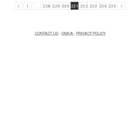
1
…
228
229
230
231
232
233
234
235
CONTACT US
-
DMCA
-
PRIVACY POLICY